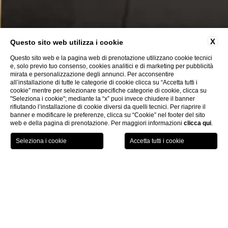
X
Questo sito web utilizza i cookie
Questo sito web e la pagina web di prenotazione utilizzano cookie tecnici
e, solo previo tuo consenso, cookies analitici e di marketing per pubblicità
mirata e personalizzazione degli annunci. Per acconsentire
all’installazione di tutte le categorie di cookie clicca su “Accetta tutti i
cookie” mentre per selezionare specifiche categorie di cookie, clicca su
"Seleziona i cookie"; mediante la “x” puoi invece chiudere il banner
rifiutando l’installazione di cookie diversi da quelli tecnici. Per riaprire il
banner e modificare le preferenze, clicca su “Cookie” nel footer del sito
web e della pagina di prenotazione. Per maggiori informazioni
clicca qui
.
PRENOTA ORA
Lavora con noi
CHI
Lavora con noi
Mandaci il tuo
curriculum
con foto a