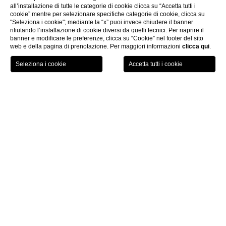
all’installazione di tutte le categorie di cookie clicca su “Accetta tutti i
cookie” mentre per selezionare specifiche categorie di cookie, clicca su
"Seleziona i cookie"; mediante la “x” puoi invece chiudere il banner
rifiutando l’installazione di cookie diversi da quelli tecnici. Per riaprire il
banner e modificare le preferenze, clicca su “Cookie” nel footer del sito
web e della pagina di prenotazione. Per maggiori informazioni
clicca qui
.
PRENOTA ORA
Camere & Suite
Classic Rooms
CHI
Classic Rooms
Le nostre confortevoli
Classic Rooms
si contraddistinguono per i
colori caldi ed accoglienti, un arredo in stile ed elegante.
Distribuite su tutti i piani dell’Hotel, le camere di questa categoria
possono essere
singole
con un letto queen size oppure
doppie
con un letto matrimoniale king size di 160 cm o due letti singoli.