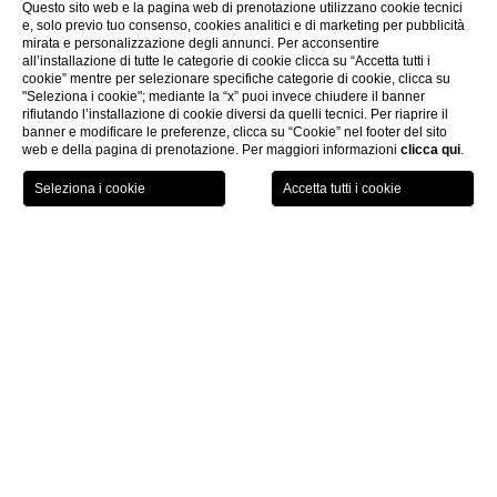
Questo sito web e la pagina web di prenotazione utilizzano cookie tecnici
e, solo previo tuo consenso, cookies analitici e di marketing per pubblicità
mirata e personalizzazione degli annunci. Per acconsentire
all’installazione di tutte le categorie di cookie clicca su “Accetta tutti i
cookie” mentre per selezionare specifiche categorie di cookie, clicca su
"Seleziona i cookie"; mediante la “x” puoi invece chiudere il banner
rifiutando l’installazione di cookie diversi da quelli tecnici. Per riaprire il
banner e modificare le preferenze, clicca su “Cookie” nel footer del sito
web e della pagina di prenotazione. Per maggiori informazioni
clicca qui
.
PRENOTA ORA
Camere & Suite
Suite Velasca
CHI
Suite Velasca
Situata al
nono piano
dell’Hotel con un’affascinante
vista
sulla
Torre Velasca
e su corso di Porta Romana è composta da una
parte
living
, un’
ampia
ed
elegante
camera
da
letto
ed una spaziosa
cabina armadio. il bagno è in pregiato marmo italiano con doppio
lavabo e un’ampia doccia.
La
luminosità
della Suite e il comfort di questa camera, Vi
regaleranno una sensazione di appagante beatitudine.