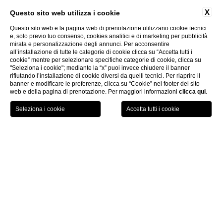
X
Questo sito web utilizza i cookie
Questo sito web e la pagina web di prenotazione utilizzano cookie tecnici
e, solo previo tuo consenso, cookies analitici e di marketing per pubblicità
mirata e personalizzazione degli annunci. Per acconsentire
all’installazione di tutte le categorie di cookie clicca su “Accetta tutti i
cookie” mentre per selezionare specifiche categorie di cookie, clicca su
"Seleziona i cookie"; mediante la “x” puoi invece chiudere il banner
rifiutando l’installazione di cookie diversi da quelli tecnici. Per riaprire il
banner e modificare le preferenze, clicca su “Cookie” nel footer del sito
web e della pagina di prenotazione. Per maggiori informazioni
clicca qui
.
PRENOTA ORA
Contatti
CHI
Contatti
HOTEL DEI CAVALIERI MILANO
PIAZZA GIUSEPPE MISSORI 1 - 20123 MILANO, ITALY
UFFICIO PRENOTAZIONI
+39 02 8857600
RECEPTION.
+39 02 88571