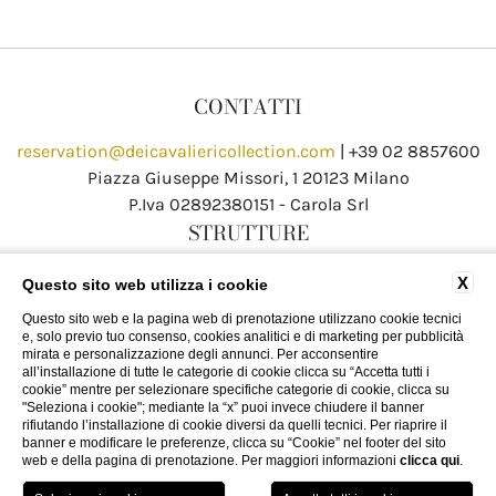
CONTATTI
reservation@deicavaliericollection.com
|
+39 02 8857600
Piazza Giuseppe Missori, 1 20123 Milano
P.Iva 02892380151 - Carola Srl
STRUTTURE
Hotel The Square - Milano Duomo
X
Questo sito web utilizza i cookie
Hotel Dei Cavalieri - Milano Duomo
Questo sito web e la pagina web di prenotazione utilizzano cookie tecnici
The Roof Milano Bar & Restaurant
e, solo previo tuo consenso, cookies analitici e di marketing per pubblicità
Palazzo Monnalisa - Firenze
mirata e personalizzazione degli annunci. Per acconsentire
all’installazione di tutte le categorie di cookie clicca su “Accetta tutti i
Hotel Dei Cavalieri - Caserta La Reggia
cookie” mentre per selezionare specifiche categorie di cookie, clicca su
"Seleziona i cookie"; mediante la “x” puoi invece chiudere il banner
rifiutando l’installazione di cookie diversi da quelli tecnici. Per riaprire il
banner e modificare le preferenze, clicca su “Cookie” nel footer del sito
web e della pagina di prenotazione. Per maggiori informazioni
clicca qui
.