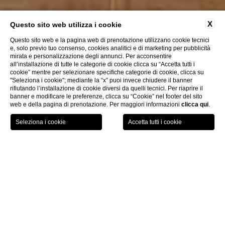
X
Questo sito web utilizza i cookie
Questo sito web e la pagina web di prenotazione utilizzano cookie tecnici
e, solo previo tuo consenso, cookies analitici e di marketing per pubblicità
mirata e personalizzazione degli annunci. Per acconsentire
all’installazione di tutte le categorie di cookie clicca su “Accetta tutti i
cookie” mentre per selezionare specifiche categorie di cookie, clicca su
"Seleziona i cookie"; mediante la “x” puoi invece chiudere il banner
rifiutando l’installazione di cookie diversi da quelli tecnici. Per riaprire il
banner e modificare le preferenze, clicca su “Cookie” nel footer del sito
web e della pagina di prenotazione. Per maggiori informazioni
clicca qui
.
PRENOTA ORA
Meeting & Events
Sala Cavallo
CHI
Sala Cavallo
120 ospiti / 200 mq / 5.28 x 16 x
2.70mt / 1° piano