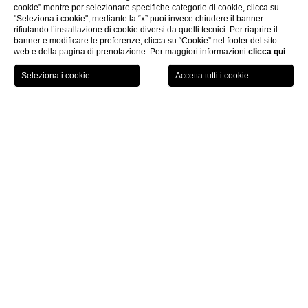
cookie” mentre per selezionare specifiche categorie di cookie, clicca su
"Seleziona i cookie"; mediante la “x” puoi invece chiudere il banner
rifiutando l’installazione di cookie diversi da quelli tecnici. Per riaprire il
banner e modificare le preferenze, clicca su “Cookie” nel footer del sito
web e della pagina di prenotazione. Per maggiori informazioni
clicca qui
.
PRENOTA ORA
Dove Siamo
CHI
Dove Siamo
Via Alberico Albricci
è una centralissima via di Milano,
raggiungibile comodamente a piedi da piazza Duomo, dalla
Galleria Vittorio Emanuele, dal Teatro Alla Scala e dal quadrilatero
della moda.
Per chi raggiunge il centro della città con la metropolitana può
comodamente scendere alla fermata Duomo della linea rossa o
alla fermata Missori della linea gialla.