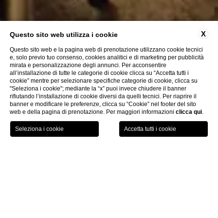
X
Questo sito web utilizza i cookie
Questo sito web e la pagina web di prenotazione utilizzano cookie tecnici
e, solo previo tuo consenso, cookies analitici e di marketing per pubblicità
mirata e personalizzazione degli annunci. Per acconsentire
all’installazione di tutte le categorie di cookie clicca su “Accetta tutti i
cookie” mentre per selezionare specifiche categorie di cookie, clicca su
"Seleziona i cookie"; mediante la “x” puoi invece chiudere il banner
rifiutando l’installazione di cookie diversi da quelli tecnici. Per riaprire il
banner e modificare le preferenze, clicca su “Cookie” nel footer del sito
web e della pagina di prenotazione. Per maggiori informazioni
clicca qui
.
PRENOTA ORA
Meeting & Events
Sala Carmagnola
CHI
Sala Carmagnola
150 ospiti / 240 mq / 9,30 x