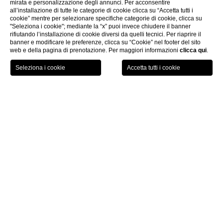
mirata e personalizzazione degli annunci. Per acconsentire
all’installazione di tutte le categorie di cookie clicca su “Accetta tutti i
cookie” mentre per selezionare specifiche categorie di cookie, clicca su
"Seleziona i cookie"; mediante la “x” puoi invece chiudere il banner
rifiutando l’installazione di cookie diversi da quelli tecnici. Per riaprire il
banner e modificare le preferenze, clicca su “Cookie” nel footer del sito
web e della pagina di prenotazione. Per maggiori informazioni
clicca qui
.
PRENOTA ORA
Meeting & Events
CHI
Meeting & Eventi
Gli spazi e le luminose sale dell’Hotel The Square possono essere
la soluzione ideale per organizzare un evento, un meeting o
semplicemente un incontro conviviale.
Tutte e tre le sale sono a luce naturale
e dotate in un impianto
audio e monitor per la proiezione.
Il nostro Staff potrà assistervi nell’organizzazione e saprà
suggerirvi la soluzione ideale per realizzare un evento di successo.