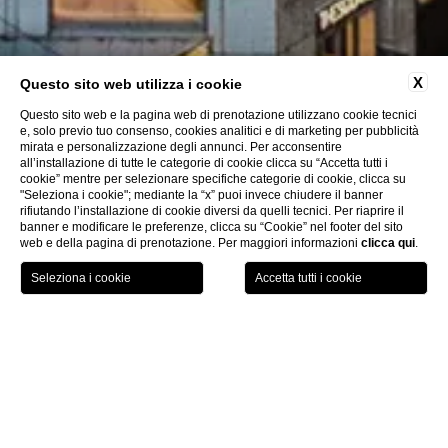
X
Questo sito web utilizza i cookie
Questo sito web e la pagina web di prenotazione utilizzano cookie tecnici
e, solo previo tuo consenso, cookies analitici e di marketing per pubblicità
mirata e personalizzazione degli annunci. Per acconsentire
all’installazione di tutte le categorie di cookie clicca su “Accetta tutti i
cookie” mentre per selezionare specifiche categorie di cookie, clicca su
"Seleziona i cookie"; mediante la “x” puoi invece chiudere il banner
rifiutando l’installazione di cookie diversi da quelli tecnici. Per riaprire il
banner e modificare le preferenze, clicca su “Cookie” nel footer del sito
web e della pagina di prenotazione. Per maggiori informazioni
clicca qui
.
PRENOTA ORA
Hotel
CHI
Hotel The Square Milano
L’
Hotel The Square Milano
è inserito in un prestigioso
Palazzo