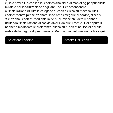
e, solo previo tuo consenso, cookies analitici e di marketing per pubblicità
mirata e personalizzazione degli annunci. Per acconsentire
all’installazione di tutte le categorie di cookie clicca su “Accetta tutti i
cookie” mentre per selezionare specifiche categorie di cookie, clicca su
"Seleziona i cookie"; mediante la “x” puoi invece chiudere il banner
rifiutando l’installazione di cookie diversi da quelli tecnici. Per riaprire il
banner e modificare le preferenze, clicca su “Cookie” nel footer del sito
web e della pagina di prenotazione. Per maggiori informazioni
clicca qui
.
PRENOTA ORA
Lavora con noi
CHI
Lavora con noi
Vuoi far parte della nostra squadra?
Mandaci il tuo
curriculum
con foto a
booking@palazzomonnalisa.com