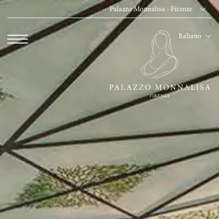
Palazzo Monnalisa - Firenze
Dei Cavalieri Collect
Italiano
Hotel The Square -
Hotel Dei Cavalieri
The Roof Milano Bar
Palazzo Monnalisa - 
Hotel Dei Cavalieri -