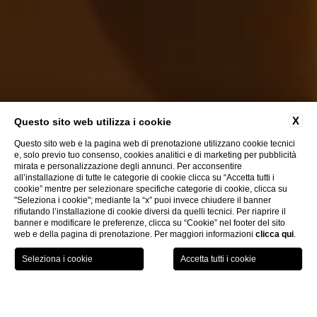
X
Questo sito web utilizza i cookie
Something New Is Coming
Questo sito web e la pagina web di prenotazione utilizzano cookie tecnici
To Florence...
e, solo previo tuo consenso, cookies analitici e di marketing per pubblicità
mirata e personalizzazione degli annunci. Per acconsentire
all’installazione di tutte le categorie di cookie clicca su “Accetta tutti i
cookie” mentre per selezionare specifiche categorie di cookie, clicca su
"Seleziona i cookie"; mediante la “x” puoi invece chiudere il banner
rifiutando l’installazione di cookie diversi da quelli tecnici. Per riaprire il
banner e modificare le preferenze, clicca su “Cookie” nel footer del sito
web e della pagina di prenotazione. Per maggiori informazioni
clicca qui
.
Palazzo Monnalisa
PRENOTA ORA
CHI
A
Firenze
, in pieno centro storico, tra vicoli medioevali e piazze