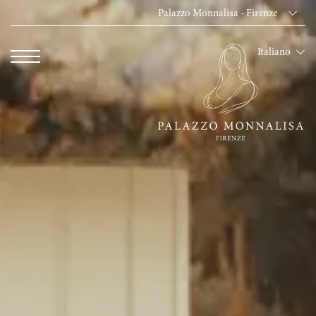
Palazzo Monnalisa - Firenze
Dei Cavalieri Collect
Italiano
Hotel The Square -
Hotel Dei Cavalieri
The Roof Milano Bar
Palazzo Monnalisa - 
Hotel Dei Cavalieri -