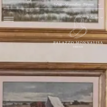
Palazzo Monnalisa - Firenze
Dei Cavalieri Collect
Italiano
Hotel The Square -
Hotel Dei Cavalieri
The Roof Milano Bar
Palazzo Monnalisa - 
Hotel Dei Cavalieri -