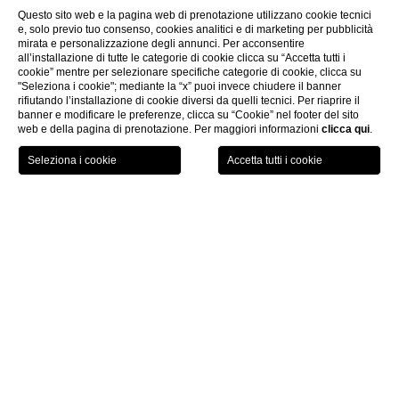
Questo sito web e la pagina web di prenotazione utilizzano cookie tecnici
e, solo previo tuo consenso, cookies analitici e di marketing per pubblicità
mirata e personalizzazione degli annunci. Per acconsentire
all’installazione di tutte le categorie di cookie clicca su “Accetta tutti i
cookie” mentre per selezionare specifiche categorie di cookie, clicca su
"Seleziona i cookie"; mediante la “x” puoi invece chiudere il banner
rifiutando l’installazione di cookie diversi da quelli tecnici. Per riaprire il
banner e modificare le preferenze, clicca su “Cookie” nel footer del sito
web e della pagina di prenotazione. Per maggiori informazioni
clicca qui
.
PRENOTA ORA
Lavora con noi
CHI
Lavora con noi
Vuoi far parte della nostra squadra?
Mandaci il tuo
curriculum
con foto
a
risorseumane@deicavaliericollection.com