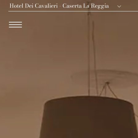
Hotel Dei Cavalieri - Caserta La Reggia
Dei Cavalieri Collection
Hotel The Square - Milano Duomo
Hotel Dei Cavalieri - Milano Duomo
The Roof Milano Bar & Restaurant
Palazzo Monnalisa - Firenze
Hotel Dei Cavalieri - Caserta La Reggia