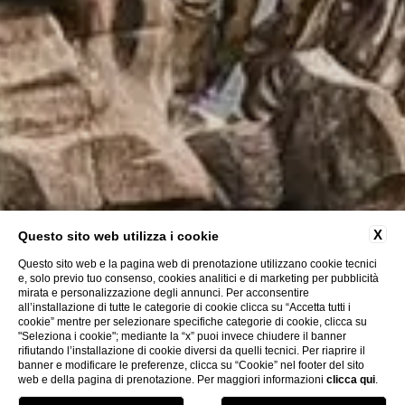
X
Questo sito web utilizza i cookie
Questo sito web e la pagina web di prenotazione utilizzano cookie tecnici
e, solo previo tuo consenso, cookies analitici e di marketing per pubblicità
mirata e personalizzazione degli annunci. Per acconsentire
all’installazione di tutte le categorie di cookie clicca su “Accetta tutti i
cookie” mentre per selezionare specifiche categorie di cookie, clicca su
"Seleziona i cookie"; mediante la “x” puoi invece chiudere il banner
rifiutando l’installazione di cookie diversi da quelli tecnici. Per riaprire il
banner e modificare le preferenze, clicca su “Cookie” nel footer del sito
web e della pagina di prenotazione. Per maggiori informazioni
clicca qui
.